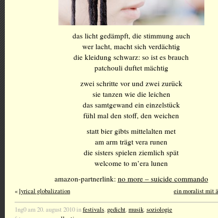
das licht gedämpft, die stimmung auch
wer lacht, macht sich verdächtig
die kleidung schwarz: so ist es brauch
patchouli duftet mächtig
zwei schritte vor und zwei zurück
sie tanzen wie die leichen
das samtgewand ein einzelstück
fühl mal den stoff, den weichen
statt bier gibts mittelalten met
am arm trägt vera runen
die sisters spielen ziemlich spät
welcome to m’era lunen
amazon-partnerlink:
no more – suicide commando
«
lyrical globalization
ein moralist mit 
1ng0 am 20. august 2010 in
festivals
,
gedicht
,
musik
,
soziologie