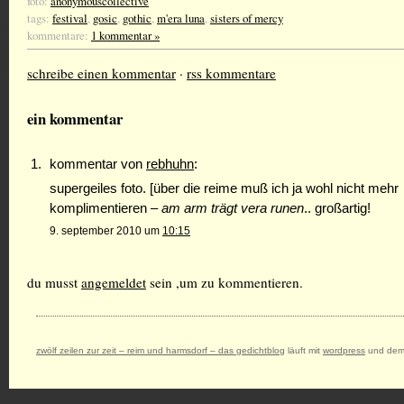
foto:
anonymouscollective
tags:
festival
,
gosic
,
gothic
,
m'era luna
,
sisters of mercy
kommentare:
1 kommentar »
schreibe einen kommentar
·
rss kommentare
ein kommentar
kommentar von
rebhuhn
:
supergeiles foto. [über die reime muß ich ja wohl nicht mehr
komplimentieren –
am arm trägt vera runen
.. großartig!
9. september 2010 um
10:15
du musst
angemeldet
sein ,um zu kommentieren.
zwölf zeilen zur zeit – reim und harmsdorf – das gedichtblog
läuft mit
wordpress
und dem