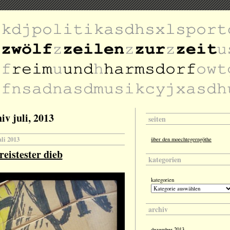
v juli, 2013
seiten
uli 2013
über den moechtegerngöthe
reistester dieb
kategorien
kategorien
archiv
dezember 2013