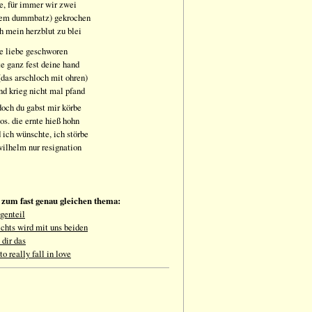
de, für immer wir zwei
(dem dummbatz) gekrochen
h mein herzblut zu blei
ge liebe geschworen
te ganz fest deine hand
 (das arschloch mit ohren)
nd krieg nicht mal pfand
doch du gabst mir körbe
os. die ernte hieß hohn
d ich wünschte, ich störbe
wilhelm nur resignation
e zum fast genau gleichen thema:
genteil
chts wird mit uns beiden
 dir das
to really fall in love