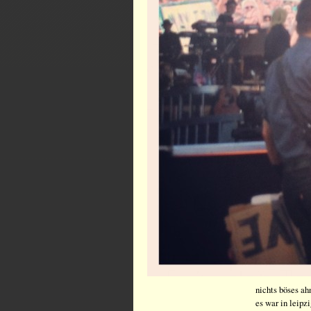
nichts böses ah
es war in leipzi