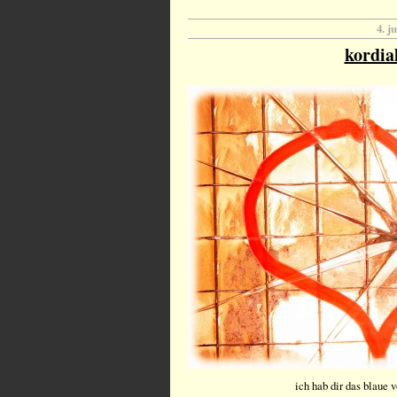
4. j
kordia
ich hab dir das blaue