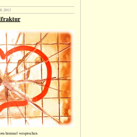
uli 2013
lfraktur
 vom himmel versprochen