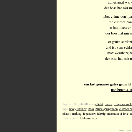
auf einmal war 
der boss hat mir m
„but crime don’t pa
die e street ban
so laut, dass er
der boss hat mir 
er grinst sardon
und ist zum schl
max weinberg ha
der boss hat mir 
ein fast genauso gutes gedich
und bruce s. s
1ng0 am 10. juli 2013 in
gedicht
,
musik
,
religion / wel
tags:
booty-shaking
,
boss
,
bruce springsteen
,
e street b
history-making
,
legendary
,
leipzig
,
mountain of love
,
n
kommentare:
fehlanzeige »