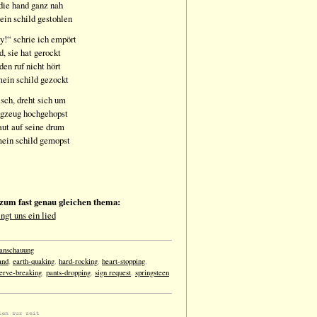
die hand ganz nah
ein schild gestohlen
y!“ schrie ich empört
d, sie hat gerockt
 den ruf nicht hört
mein schild gezockt
isch, dreht sich um
agzeug hochgehopst
ut auf seine drum
mein schild gemopst
t zum fast genau gleichen thema:
ingt uns ein lied
tanschauung
and
,
earth-quaking
,
hard-rocking
,
heart-stopping
,
erve-breaking
,
pants-dropping
,
sign request
,
springsteen