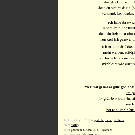
das glück dieser er
doch du bist zu david 
verwandeltest dadurc
ich habe dir ewi
ich träumte, ich hiel
doch du liebst nur olaf
nun sauf ich genever u
ich machte dir höfe. 
mein werben: erfolgl
nun hör ich the cure un
mir bleibt wie einst 
vier fast genauso gute gedicht
im ge
14 gründe warum das ni
reicht
not to stumble but 
1ng0 am 4. juli 2013 in
gedicht
,
liebe
,
medizin
foto:
dskley
tags:
gebrochen
,
herz
,
liebe
,
schmerz
kommentare:
fehlanzeige »