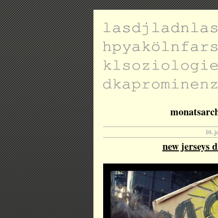
monatsarchi
10. j
new jerseys d