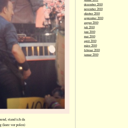
dezember 2010
november 2010
oktober 2010
september 2010
august 2010
juli 2010
juni 2010
mai 2010
april 2010
märz 2010
februar 2010
januar 2010
nend, stand ich da
g (kurz vor polen)