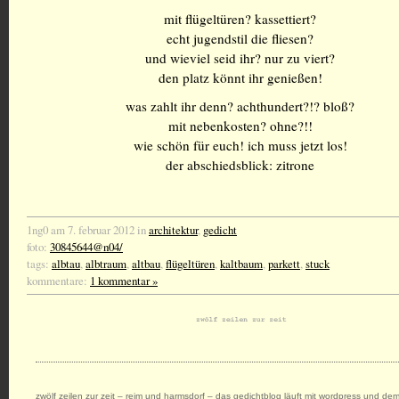
mit flügeltüren? kassettiert?
echt jugendstil die fliesen?
und wieviel seid ihr? nur zu viert?
den platz könnt ihr genießen!
was zahlt ihr denn? achthundert?!? bloß?
mit nebenkosten? ohne?!!
wie schön für euch! ich muss jetzt los!
der abschiedsblick: zitrone
1ng0 am 7. februar 2012 in
architektur
,
gedicht
foto:
30845644@n04/
tags:
albtau
,
albtraum
,
altbau
,
flügeltüren
,
kaltbaum
,
parkett
,
stuck
kommentare:
1 kommentar »
zwölf zeilen zur zeit – reim und harmsdorf – das gedichtblog
läuft mit
wordpress
und dem