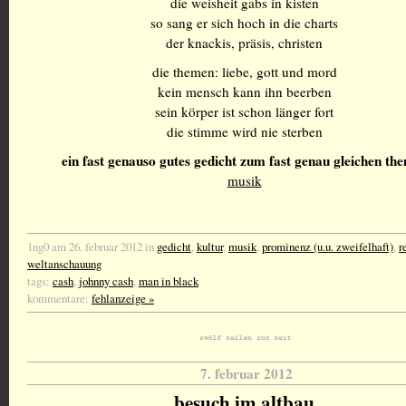
die weisheit gabs in kisten
so sang er sich hoch in die charts
der knackis, präsis, christen
die themen: liebe, gott und mord
kein mensch kann ihn beerben
sein körper ist schon länger fort
die stimme wird nie sterben
ein fast genauso gutes gedicht zum fast genau gleichen th
musik
1ng0 am 26. februar 2012 in
gedicht
,
kultur
,
musik
,
prominenz (u.u. zweifelhaft)
,
r
weltanschauung
tags:
cash
,
johnny cash
,
man in black
kommentare:
fehlanzeige »
7. februar 2012
besuch im altbau