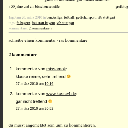
«
50 jahre und ein bisschen scheiße
großblog
1ng0 am 26. märz 2010 in
bundesliga
,
fußball
,
gedicht
,
sport
,
vfb stuttgart
tags:
fc bayern
,
frei statt bayern
,
vfb stuttgart
kommentare:
2 kommentare »
schreibe einen kommentar
·
rss kommentare
2 kommentare
kommentar von
missamok
:
klasse reime, sehr treffend
27. märz 2010 um
10:16
kommentar von
www.kasse4.de
:
gar nicht treffend
27. märz 2010 um
20:52
du musst
angemeldet
sein ,um zu kommentieren.