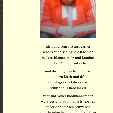
niemand sonst ist arroganter
scheckbuch schlägt die tradition
becker, blanco, walz und kanther
eure „fans“: ein blanker hohn
und ihr pflegt höchst mafiöse
links zu kirch und dfb
samstags erntet ihr erlöse
schiribonus habt ihr eh
vorstand voller blödmannsraben
wurstgesicht, your name is hoeneß
außer der a8 nach schwaben
gibts in münchen gar nichts schönes