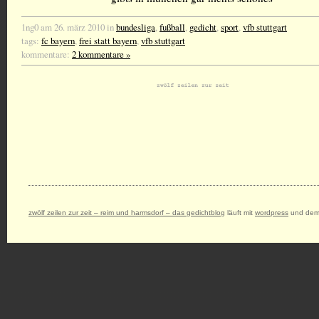
1ng0 am 26. märz 2010 in
bundesliga
,
fußball
,
gedicht
,
sport
,
vfb stuttgart
tags:
fc bayern
,
frei statt bayern
,
vfb stuttgart
kommentare:
2 kommentare »
zwölf zeilen zur zeit – reim und harmsdorf – das gedichtblog
läuft mit
wordpress
und dem