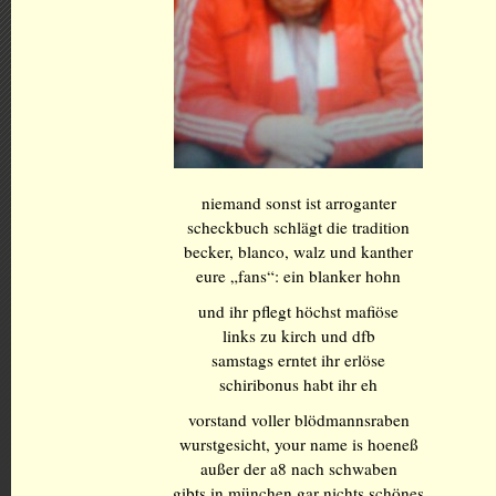
niemand sonst ist arroganter
scheckbuch schlägt die tradition
becker, blanco, walz und kanther
eure „fans“: ein blanker hohn
und ihr pflegt höchst mafiöse
links zu kirch und dfb
samstags erntet ihr erlöse
schiribonus habt ihr eh
vorstand voller blödmannsraben
wurstgesicht, your name is hoeneß
außer der a8 nach schwaben
gibts in münchen gar nichts schönes