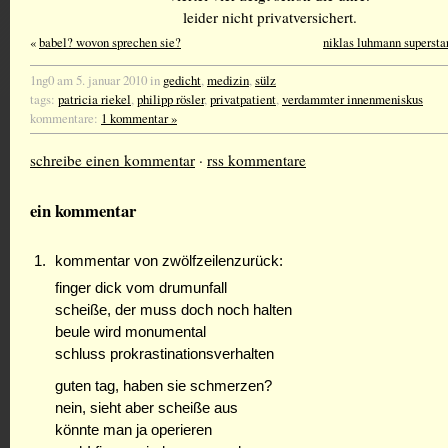
leider nicht privatversichert.
«
babel? wovon sprechen sie?
niklas luhmann superstar
1ng0 am 5. januar 2010 in
gedicht
,
medizin
,
sülz
tags:
patricia riekel
,
philipp rösler
,
privatpatient
,
verdammter innenmeniskus
kommentare:
1 kommentar »
schreibe einen kommentar
·
rss kommentare
ein kommentar
kommentar von zwölfzeilenzurück:
finger dick vom drumunfall
scheiße, der muss doch noch halten
beule wird monumental
schluss prokrastinationsverhalten
guten tag, haben sie schmerzen?
nein, sieht aber scheiße aus
könnte man ja operieren