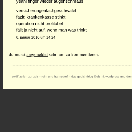
yeah! finger wieder augenschmaus
versicherungenfachgeschwafel
fazit: krankenkasse stinkt
operation nicht profitabel
fällt ja nicht auf, wenn man was trinkt
6. januar 2010 um
14:24
du musst
angemeldet
sein ,um zu kommentieren.
zwölf zeilen zur zeit – reim und harmsdorf – das gedichtblog
läuft mit
wordpress
und dem