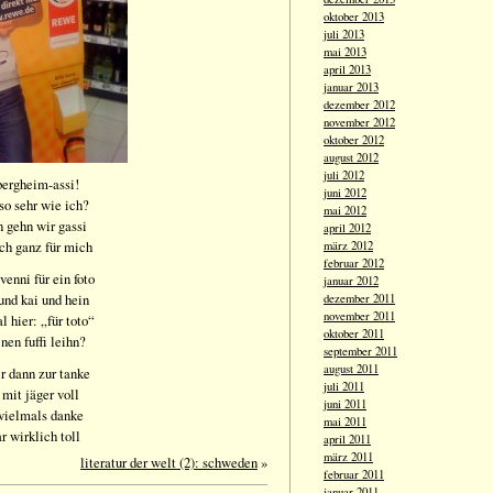
oktober 2013
juli 2013
mai 2013
april 2013
januar 2013
dezember 2012
november 2012
oktober 2012
august 2012
juli 2012
 bergheim-assi!
juni 2012
 so sehr wie ich?
mai 2012
n gehn wir gassi
april 2012
ich ganz für mich
märz 2012
februar 2012
enni für ein foto
januar 2012
und kai und hein
dezember 2011
november 2011
l hier: „für toto“
oktober 2011
nen fuffi leihn?
september 2011
august 2011
ir dann zur tanke
juli 2011
 mit jäger voll
juni 2011
 vielmals danke
mai 2011
r wirklich toll
april 2011
märz 2011
literatur der welt (2): schweden
»
februar 2011
januar 2011