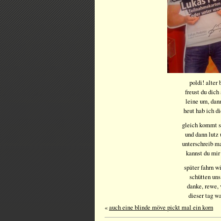
poldi! alter
freust du dich
leine um, dan
heut hab ich d
gleich kommt sv
und dann lutz 
unterschreib ma
kannst du mir 
später fahrn w
schütten uns
danke, rewe,
dieser tag wa
«
auch eine blinde möve pickt mal ein korn