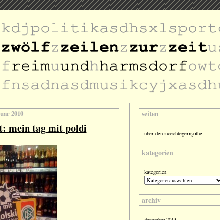
seiten
ruar 2010
t: mein tag mit poldi
über den moechtegerngöthe
kategorien
kategorien
archiv
dezember 2013