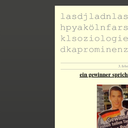
3. feb
ein gewinner sprich