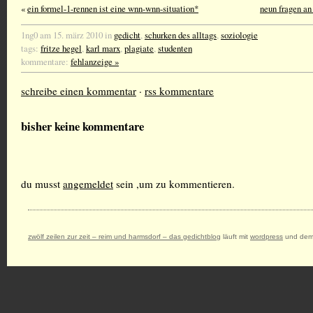
«
ein formel-1-rennen ist eine wnn-wnn-situation*
neun fragen an
1ng0 am 15. märz 2010 in
gedicht
,
schurken des alltags
,
soziologie
tags:
fritze hegel
,
karl marx
,
plagiate
,
studenten
kommentare:
fehlanzeige »
schreibe einen kommentar
·
rss kommentare
bisher keine kommentare
du musst
angemeldet
sein ,um zu kommentieren.
zwölf zeilen zur zeit – reim und harmsdorf – das gedichtblog
läuft mit
wordpress
und dem