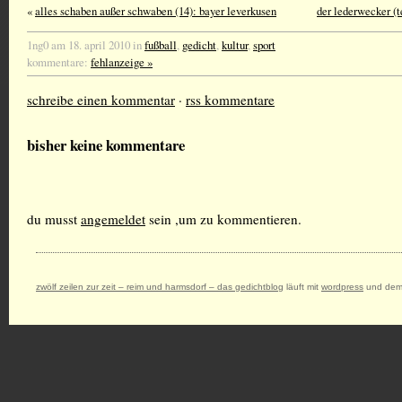
«
alles schaben außer schwaben (14): bayer leverkusen
der lederwecker (t
1ng0 am 18. april 2010 in
fußball
,
gedicht
,
kultur
,
sport
kommentare:
fehlanzeige »
schreibe einen kommentar
·
rss kommentare
bisher keine kommentare
du musst
angemeldet
sein ,um zu kommentieren.
zwölf zeilen zur zeit – reim und harmsdorf – das gedichtblog
läuft mit
wordpress
und dem