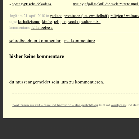
«
spätägyptische dekadenz
wie eyjafjallajökull die welt rettete (un
1ng0 am 21. april 2010 in
gedicht
,
prominenz (u.u. zweifelhaft)
,
religion / weltan
tags:
katholizismus
,
kirche
,
religion
,
voodoo
,
walter mixa
kommentare:
fehlanzeige »
schreibe einen kommentar
·
rss kommentare
bisher keine kommentare
du musst
angemeldet
sein ,um zu kommentieren.
zwölf zeilen zur zeit – reim und harmsdorf – das gedichtblog
läuft mit
wordpress
und dem