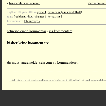
«
bankberater aus hannover
die trötentöne
1ng0 am 10. juni 2010 in
gedicht
,
prominenz (u.u. zweifelhaft)
tags:
fred durst
,
idiot
,
johannes b. kerner
,
sat 1
kommentare:
fehlanzeige »
schreibe einen kommentar
·
rss kommentare
bisher keine kommentare
du musst
angemeldet
sein ,um zu kommentieren.
zwölf zeilen zur zeit – reim und harmsdorf – das gedichtblog
läuft mit
wordpress
und dem