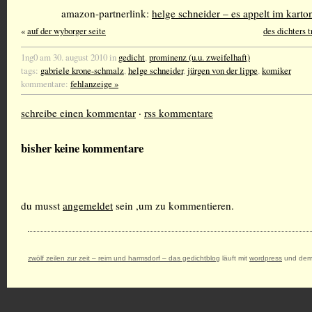
amazon-partnerlink:
helge schneider – es appelt im karto
«
auf der wyborger seite
des dichters 
1ng0 am 30. august 2010 in
gedicht
,
prominenz (u.u. zweifelhaft)
tags:
gabriele krone-schmalz
,
helge schneider
,
jürgen von der lippe
,
komiker
kommentare:
fehlanzeige »
schreibe einen kommentar
·
rss kommentare
bisher keine kommentare
du musst
angemeldet
sein ,um zu kommentieren.
zwölf zeilen zur zeit – reim und harmsdorf – das gedichtblog
läuft mit
wordpress
und dem