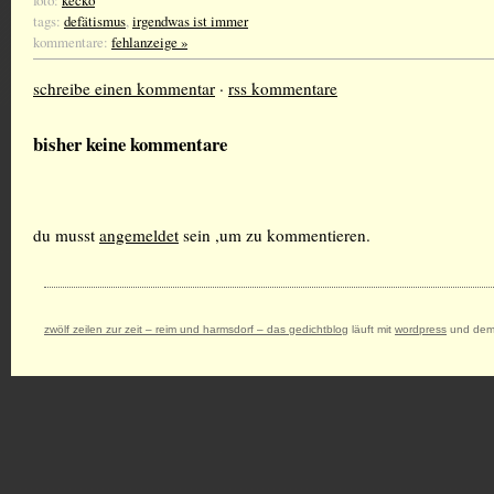
foto:
kecko
tags:
defätismus
,
irgendwas ist immer
kommentare:
fehlanzeige »
schreibe einen kommentar
·
rss kommentare
bisher keine kommentare
du musst
angemeldet
sein ,um zu kommentieren.
zwölf zeilen zur zeit – reim und harmsdorf – das gedichtblog
läuft mit
wordpress
und dem