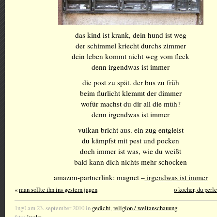
das kind ist krank, dein hund ist weg
der schimmel kriecht durchs zimmer
dein leben kommt nicht weg vom fleck
denn irgendwas ist immer
die post zu spät. der bus zu früh
beim flurlicht klemmt der dimmer
wofür machst du dir all die müh?
denn irgendwas ist immer
vulkan bricht aus. ein zug entgleist
du kämpfst mit pest und pocken
doch immer ist was, wie du weißt
bald kann dich nichts mehr schocken
amazon-partnerlink: magnet –
irgendwas ist immer
«
man sollte ihn ins gestern jagen
o kocher, du perle
1ng0 am 23. september 2010 in
gedicht
,
religion / weltanschauung