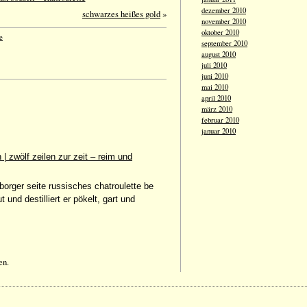
dezember 2010
schwarzes heißes gold
»
november 2010
oktober 2010
e
september 2010
august 2010
juli 2010
juni 2010
mai 2010
april 2010
märz 2010
februar 2010
januar 2010
 | zwölf zeilen zur zeit – reim und
yborger seite russisches chatroulette be
 und destilliert er pökelt, gart und
en.