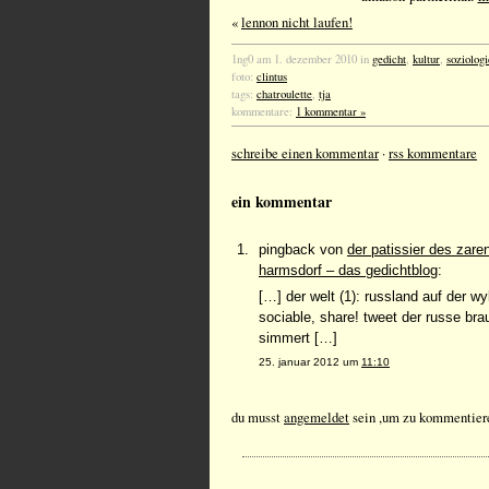
«
lennon nicht laufen!
1ng0 am 1. dezember 2010 in
gedicht
,
kultur
,
soziologi
foto:
clintus
tags:
chatroulette
,
tja
kommentare:
1 kommentar »
schreibe einen kommentar
·
rss kommentare
ein kommentar
pingback von
der patissier des zaren
harmsdorf – das gedichtblog
:
[…] der welt (1): russland auf der w
sociable, share! tweet der russe braut
simmert […]
25. januar 2012 um
11:10
du musst
angemeldet
sein ,um zu kommentier