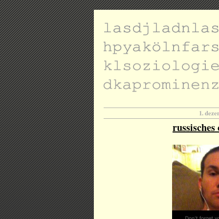
1. dez
russisches 