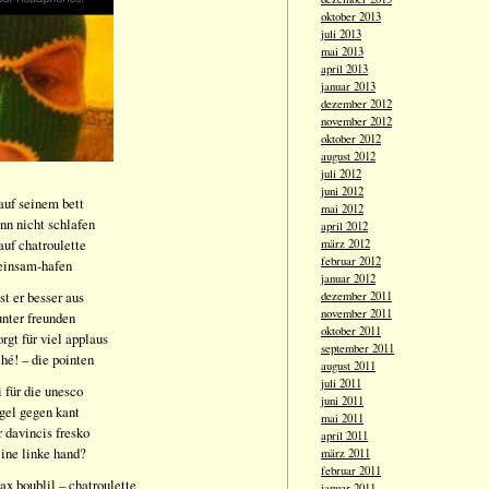
oktober 2013
juli 2013
mai 2013
april 2013
januar 2013
dezember 2012
november 2012
oktober 2012
august 2012
juli 2012
juni 2012
 auf seinem bett
mai 2012
ann nicht schlafen
april 2012
auf chatroulette
märz 2012
februar 2012
-einsam-hafen
januar 2012
sst er besser aus
dezember 2011
november 2011
unter freunden
oktober 2011
rgt für viel applaus
september 2011
hé! – die pointen
august 2011
juli 2011
i für die unesco
juni 2011
egel gegen kant
mai 2011
 davincis fresko
april 2011
eine linke hand?
märz 2011
februar 2011
x boublil – chatroulette
januar 2011