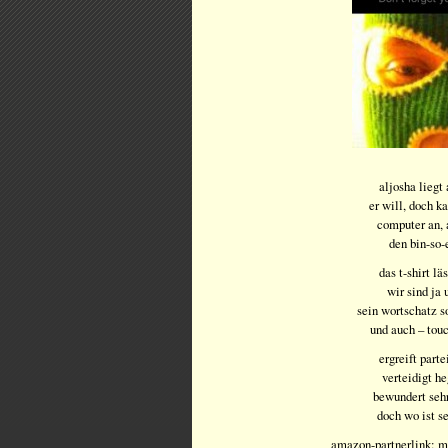
aljosha liegt
er will, doch k
computer an, 
den bin-so
das t-shirt lä
wir sind ja 
sein wortschatz so
und auch – touc
ergreift parte
verteidigt h
bewundert sehr
doch wo ist s
amazon-partnerlink:
ma