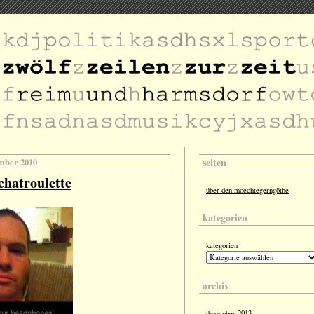
seiten
ember 2010
chatroulette
über den moechtegerngöthe
kategorien
kategorien
archiv
dezember 2013