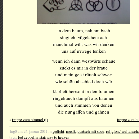
in dem baum, nah am bach
singt ein vögelchen: ach
manchmal will, was wir denken
uns auf irrwege lenken
wenn ich dann westwärts schaue
zuckt es mir in der braue
und mein geist rüttelt schwer:
wie schön abschied doch wär
klarheit herrscht in den träumen
ringelrauch dampft aus bäumen
und auch stimmen von denen
die nur gaffen und gähnen
«
treppe zum himmel (i)
treppe zum hi
1ng0 am 24. januar 2011 in
gedicht
,
musik
,
quatsch mit soße
,
religion / weltansch
tags:
led zeppelin
,
stairway to heaven