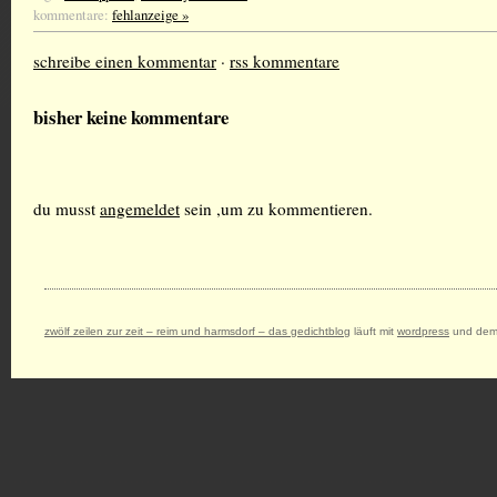
kommentare:
fehlanzeige »
schreibe einen kommentar
·
rss kommentare
bisher keine kommentare
du musst
angemeldet
sein ,um zu kommentieren.
zwölf zeilen zur zeit – reim und harmsdorf – das gedichtblog
läuft mit
wordpress
und dem