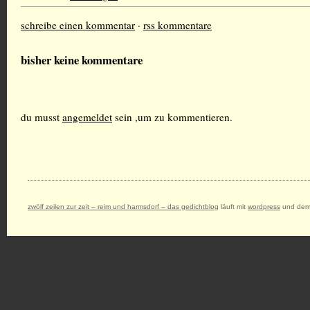
schreibe einen kommentar
·
rss kommentare
bisher keine kommentare
du musst
angemeldet
sein ,um zu kommentieren.
zwölf zeilen zur zeit – reim und harmsdorf – das gedichtblog
läuft mit
wordpress
und dem