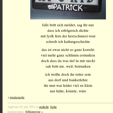
falls britt sich meldet, sag ihr nur
dass ich erfolgreich dichte
mit lyrik fern der herzschmerz-tour
schreib ich kulturgeschichte
das ist zwar nicht so ganz korrekt
viel mehr ganz schlimm erstunken
doch dass da was tief in mir steckt
sah britt nie. weil: betrunken
ich wollte doch ihr retter sein
aus dorf und bankerlehre
ihr mut war leider viel zu klein
nur hätte, könnte, wäre
«
ersatzseele
1ng0 am 19. juli 2011 in
gedicht
,
liebe
kommentare:
fehlanzeige »