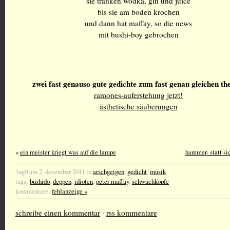
sie tranken wodka, gin und juice
bis sie am boden krochen
und dann hat maffay, so die news
mit bushi-boy gebrochen
zwei fast genauso gute gedichte zum fast genau gleichen t
ramones-auferstehung jetzt!
ästhetische säuberungen
«
ein meister kriegt was auf die lampe
hammer- statt si
1ng0 am 2. dezember 2011 in
arschgeigen
,
gedicht
,
musik
tags:
bushido
,
deppen
,
idioten
,
peter maffay
,
schwachköpfe
kommentare:
fehlanzeige »
schreibe einen kommentar
·
rss kommentare