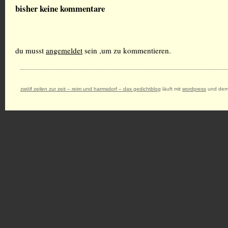
bisher keine kommentare
du musst
angemeldet
sein ,um zu kommentieren.
zwölf zeilen zur zeit – reim und harmsdorf – das gedichtblog
läuft mit
wordpress
und dem