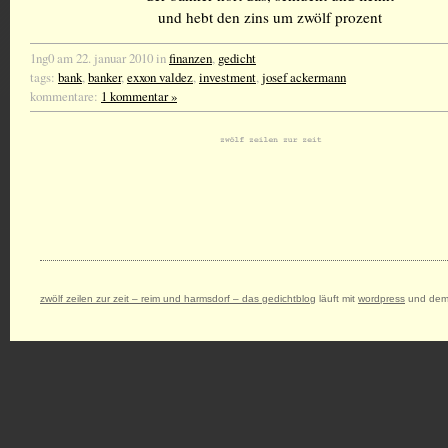
und hebt den zins um zwölf prozent
1ng0 am 22. januar 2010 in
finanzen
,
gedicht
tags:
bank
,
banker
,
exxon valdez
,
investment
,
josef ackermann
kommentare:
1 kommentar »
zwölf zeilen zur zeit – reim und harmsdorf – das gedichtblog
läuft mit
wordpress
und dem