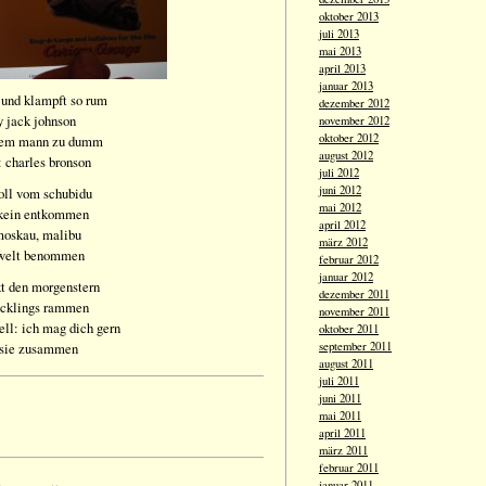
oktober 2013
juli 2013
mai 2013
april 2013
januar 2013
t und klampft so rum
dezember 2012
y jack johnson
november 2012
oktober 2012
inem mann zu dumm
august 2012
t: charles bronson
juli 2012
juni 2012
oll vom schubidu
mai 2012
s kein entkommen
april 2012
moskau, malibu
märz 2012
 welt benommen
februar 2012
januar 2012
kt den morgenstern
dezember 2011
rücklings rammen
november 2011
ell: ich mag dich gern
oktober 2011
 sie zusammen
september 2011
august 2011
juli 2011
juni 2011
mai 2011
april 2011
märz 2011
februar 2011
januar 2011