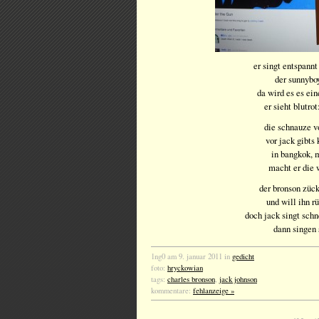
er singt entspann
der sunnybo
da wird es es e
er sieht blutro
die schnauze v
vor jack gibt
in bangkok, 
macht er die
der bronson züc
und will ihn 
doch jack singt schn
dann singen
1ng0 am 9. januar 2011 in
gedicht
foto:
hryckowian
tags:
charles bronson
,
jack johnson
kommentare:
fehlanzeige »