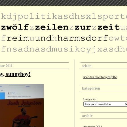
seiten
nuar 2011
y, sunnyboy!
über den moechtegerngöthe
kategorien
kategorien
archiv
dezember 2013