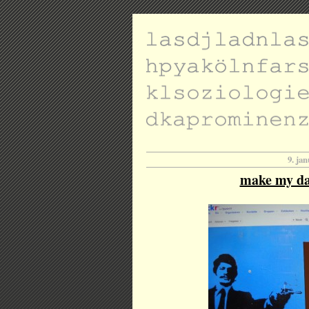
9. ja
make my da