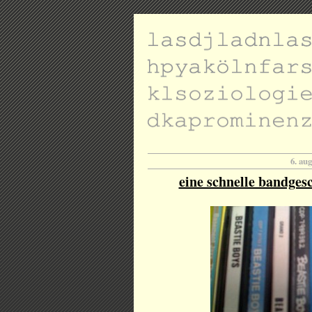
6. au
eine schnelle bandgesc