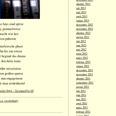
oktober 2013
juli 2013
mai 2013
april 2013
januar 2013
ie boys sind spitze
dezember 2012
ty, pimmelwitze
november 2012
oktober 2012
 macht was her:
august 2012
iten pubertär
juli 2012
juni 2012
nstlerische phase
mai 2012
hn bis zur extase
april 2012
zt beginnt das drama
märz 2012
e den dalai lama
februar 2012
januar 2012
frühe missetaten
dezember 2011
nem großen spaten
november 2011
ts nun engagement
oktober 2011
ägt man seidenhemd
september 2011
august 2011
stie boys – licensed to ill
juli 2011
juni 2011
mai 2011
.u. zweifelhaft)
april 2011
märz 2011
februar 2011
januar 2011