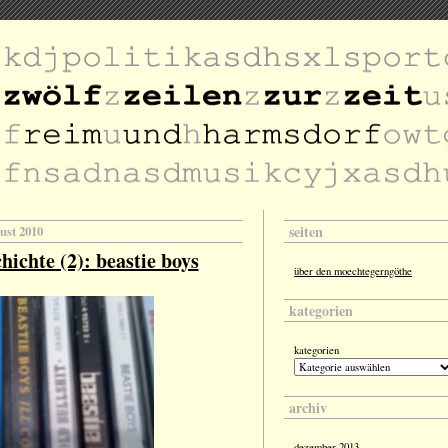
seiten
gust 2010
hichte (2): beastie boys
über den moechtegerngöthe
kategorien
kategorien
archiv
dezember 2013