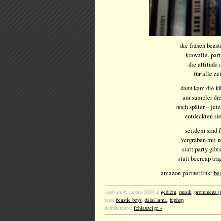
die frühen beast
krawalle, par
die attitüde
für alle ze
dann kam die kü
am sampler dre
noch später – jet
entdeckten si
seitdem sind 
vergraben mit 
statt party gib
statt beercap tr
amazon-partnerlink:
bea
1ng0 am 6. august 2010 in
gedicht
,
musik
,
prominenz (u
tags:
beastie boys
,
dalai lama
,
hiphop
kommentare:
fehlanzeige »