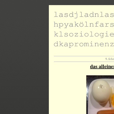
9. feb
das alleine