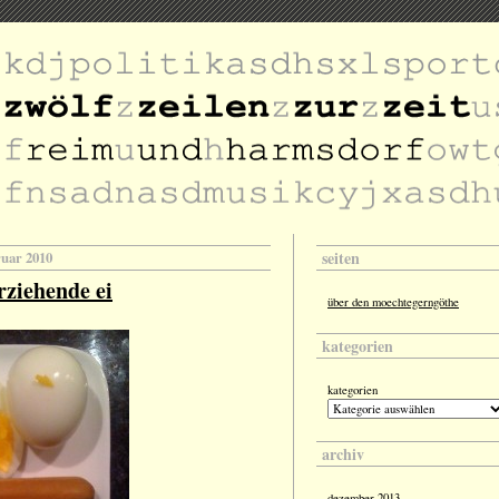
seiten
ruar 2010
rziehende ei
über den moechtegerngöthe
kategorien
kategorien
archiv
dezember 2013