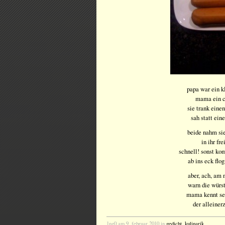
papa war ein k
mama ein c
sie trank eine
sah statt ei
beide nahm si
in ihr fr
schnell! sonst k
ab ins eck flog
aber, ach, am
warn die würs
mama kennt se
der alleiner
1ng0 am 9. februar 2010 in
gedicht
,
kulinarik