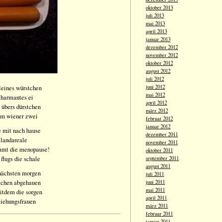
oktober 2013
juli 2013
mai 2013
april 2013
januar 2013
dezember 2012
november 2012
oktober 2012
august 2012
juli 2012
leines würstchen
juni 2012
mai 2012
harmantes ei
april 2012
n übers dürstchen
märz 2012
nem wiener zwei
februar 2012
januar 2012
e mit nach hause
dezember 2011
eilandareale
november 2011
ommt die menopause!
oktober 2011
 flugs die schale
september 2011
august 2011
 nächsten morgen
juli 2011
tchen abgehauen
juni 2011
mai 2011
itdem die sorgen
april 2011
ziehungsfrauen
märz 2011
februar 2011
januar 2011