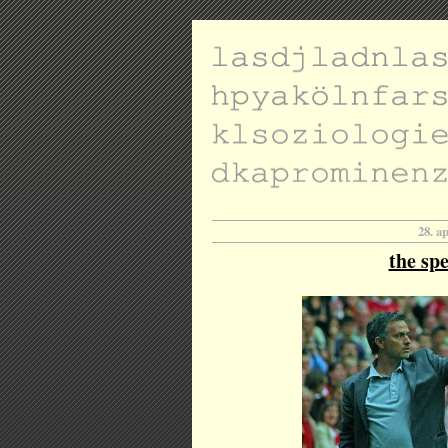
28. a
the spe