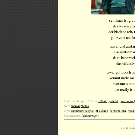
sein haar ist gr
das wesen gha
der blick so reh-
ganz zart und 
moral und anstan
ein gentleman
dazu beherrsc
das offensiv
zwar gott, doch m
kommt nicht ma
man muss mour
he really is 
1ng0 am 28. april 2011 in
fußball
,
gedicht
,
prominenz (
foto:
ronmacphotos
tags:
champions league
,
el clásico
,
fc barcelona
,
mour
kommentare:
fehlanzeige »