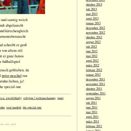
oktober 2013
juli 2013
mai 2013
april 2013
au und samtig weich
januar 2013
ndi abgelauscht
dezember 2012
 und kätzchengleich
november 2012
harmonieberauscht
oktober 2012
august 2012
d schreibt er groß
juli 2012
 von altem stil
juni 2012
ht er ganz famos
mai 2012
april 2012
e fußballspiel
märz 2012
ensch geblieben. da
februar 2012
januar 2012
l
peter peschel
ran
dezember 2011
inho lieben, ja!
november 2011
the special one
oktober 2011
september 2011
u.u. zweifelhaft)
,
religion / weltanschauung
,
sport
august 2011
juli 2011
inho
,
real madrid
,
the special one
juni 2011
mai 2011
april 2011
märz 2011
februar 2011
januar 2011