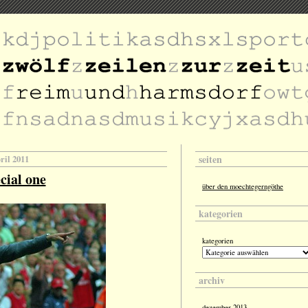
seiten
pril 2011
cial one
über den moechtegerngöthe
kategorien
kategorien
archiv
dezember 2013