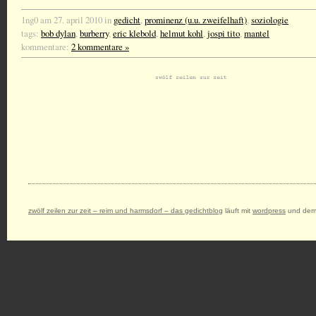
1ng0 am 27. april 2010 in
gedicht
,
prominenz (u.u. zweifelhaft)
,
soziologie
tags:
bob dylan
,
burberry
,
eric klebold
,
helmut kohl
,
jospi tito
,
mantel
kommentare:
2 kommentare »
zwölf zeilen zur zeit – reim und harmsdorf – das gedichtblog
läuft mit
wordpress
und dem