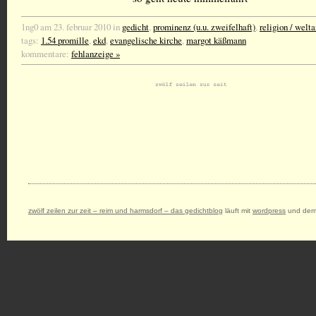
1ng0 am 23. februar 2010 in
gedicht
,
prominenz (u.u. zweifelhaft)
,
religion / welt
tags:
1.54 promille
,
ekd
,
evangelische kirche
,
margot käßmann
kommentare:
fehlanzeige »
zwölf zeilen zur zeit – reim und harmsdorf – das gedichtblog
läuft mit
wordpress
und dem