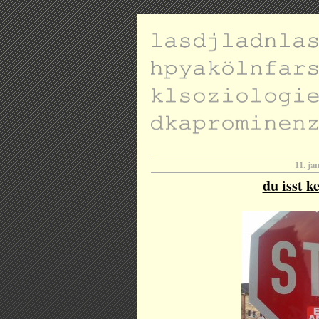
11. ja
du isst ke