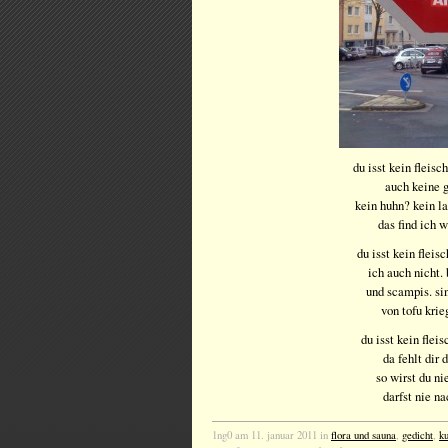
du isst kein fleis
auch keine 
kein huhn? kein l
das find ich w
du isst kein fleisc
ich auch nicht.
und scampis. sin
von tofu krie
du isst kein flei
da fehlt dir 
so wirst du n
darfst nie na
1ng0 am 11. januar 2011 in
flora und sauna
,
gedicht
,
ku