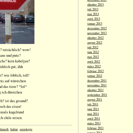
oktober 2013
juli 2013
mai 2013
april 2013
januar 2013
dezember 2012
november 2012
oktober 2012
august 2012
juli 2012
ch? tatsächlich? wow!
juni 2012
gans und pute?
mai 2012
achs? kein kabeljau?
april 2012
irklich gut, ähh
märz 2012
februar 2012
h? wie löblich, toll!
januar 2012
 bis auf würstchen
dezember 2011
november 2011
d das tiere? *lol*
oktober 2011
g ich dürstchen
september 2011
august 2011
sch? ist das gesund?
juli 2011
doch das eisen!
juni 2011
iemals kugelrund
mai 2011
ch chile reisen
april 2011
märz 2011
februar 2011
linarik
,
kultur
,
soziologie
januar 2011