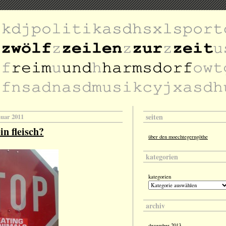
seiten
nuar 2011
in fleisch?
über den moechtegerngöthe
kategorien
kategorien
archiv
dezember 2013