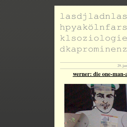
29. ja
werner: die one-man-a