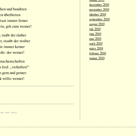
dezember 2010
rken und banditen
november 2010
en überbieten
oktober 2010
september 2010
staat immer ferner
august 2010
ein, geh zum werner!
juli 2010
juni 2010
, raubt der räuber
mai 2010
r, staubt der stoiber
april 2010
tte immer kerner
märz 2010
 dir: der werner!
februar 2010
januar 2010
 machenschaften
 lied: „verhaften!“
n gern und gerner:
 willis werner !