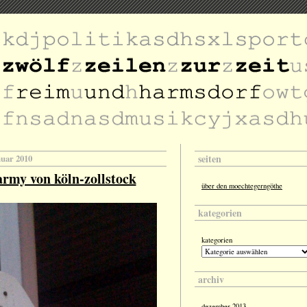
seiten
nuar 2010
rmy von köln-zollstock
über den moechtegerngöthe
kategorien
kategorien
archiv
dezember 2013