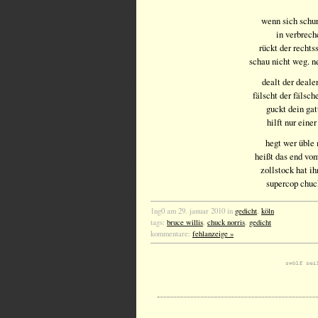
wenn sich schu
in verbrech
rückt der rechts
schau nicht weg. n
dealt der dealer
fälscht der fälsche
guckt dein ga
hilft nur einer
hegt wer üble
heißt das end vom
zollstock hat ih
supercop chuck
1ng0 am 29. januar 2010 in
gedicht
,
köln
tags:
bruce willis
,
chuck norris
,
gedicht
kommentare:
fehlanzeige »