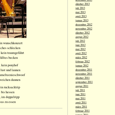
oktober 2013
juli 2013
mai 2013
april 2013
januar 2013
dezember 2012
november 2012
oktober 2012
august 2012
juli 2012
ein wunschkonzert
juni 2012
iches schlecken
mai 2012
, kein traumgefährt
april 2012
fülltes becken
märz 2012
februar 2012
t kein ponyhof
januar 2012
 lust und launen
dezember 2011
november 2011
ummelteenieschwoof
oktober 2011
 weichen daunen
september 2011
august 2011
ein rucksacktrip
juli 2011
 bis hessen
juni 2011
n, im doppelripp
mai 2011
was zu essen
april 2011
märz 2011
februar 2011
januar 2011