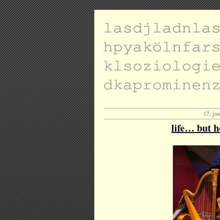
17. ja
life… but ho