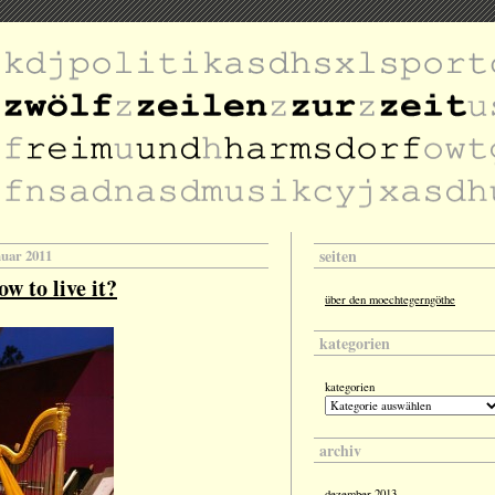
seiten
nuar 2011
w to live it?
über den moechtegerngöthe
kategorien
kategorien
archiv
dezember 2013