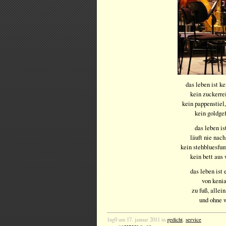
das leben ist k
kein zuckerre
kein pappenstiel
kein goldge
das leben is
läuft nie nach
kein stehbluesf
kein bett aus
das leben ist 
von kenia
zu fuß, allei
und ohne 
1ng0 am 17. januar 2011 in
gedicht
,
service