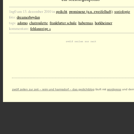
1ng0 am 13. dezember 2010 in
gedicht
,
prominenz (u.u. zweifelhaft)
,
soziologie
foto:
dreamerboydan
tags:
adorno
,
chatroulette
,
frankfurter schule
,
habermas
,
horkheimer
kommentare:
fehlanzeige »
zwölf zeilen zur zeit – reim und harmsdorf – das gedichtblog
läuft mit
wordpress
und dem