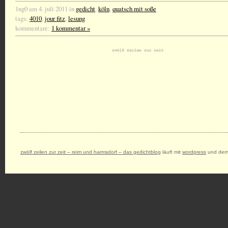
1ng0 am 4. juli 2011 in
gedicht
,
köln
,
quatsch mit soße
tags:
4010
,
jour fitz
,
lesung
kommentare:
1 kommentar »
zwölf zeilen zur zeit – reim und harmsdorf – das gedichtblog
läuft mit
wordpress
und dem