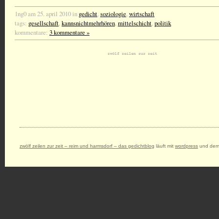
1ng0 am 25. april 2010 in
gedicht
,
soziologie
,
wirtschaft
tags:
gesellschaft
,
kannsnichtmehrhören
,
mittelschicht
,
politik
kommentare:
3 kommentare »
zwölf zeilen zur zeit – reim und harmsdorf – das gedichtblog
läuft mit
wordpress
und dem