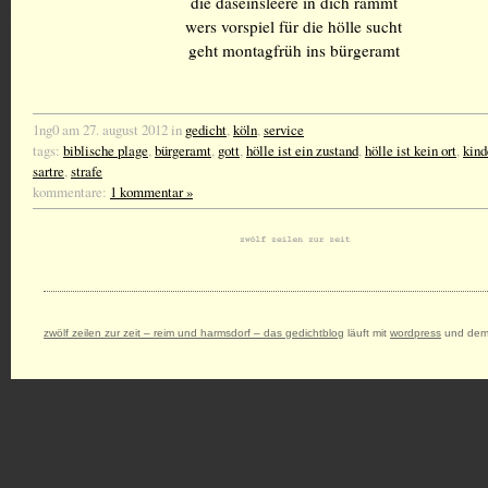
die daseinsleere in dich rammt
wers vorspiel für die hölle sucht
geht montagfrüh ins bürgeramt
1ng0 am 27. august 2012 in
gedicht
,
köln
,
service
tags:
biblische plage
,
bürgeramt
,
gott
,
hölle ist ein zustand
,
hölle ist kein ort
,
kind
sartre
,
strafe
kommentare:
1 kommentar »
zwölf zeilen zur zeit – reim und harmsdorf – das gedichtblog
läuft mit
wordpress
und dem