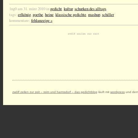
1ng0 am 31. märz 2010 in
gedicht
,
kultur
,
schurken des alltags
tags:
erlkönig
,
goethe
,
heine
,
klassische gedichte
,
mashup
,
schiller
kommentare:
fehlanzeige »
zwölf zeilen zur zeit – reim und harmsdorf – das gedichtblog
läuft mit
wordpress
und dem