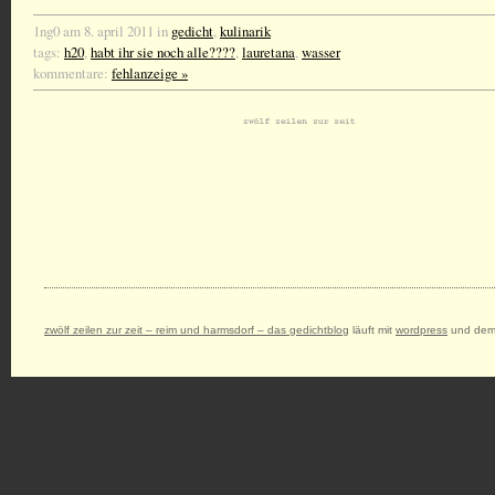
1ng0 am 8. april 2011 in
gedicht
,
kulinarik
tags:
h20
,
habt ihr sie noch alle????
,
lauretana
,
wasser
kommentare:
fehlanzeige »
zwölf zeilen zur zeit – reim und harmsdorf – das gedichtblog
läuft mit
wordpress
und dem