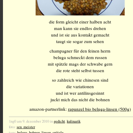
die form gleicht einer halben acht
man kann sie endlos drehen
und ist sie aus kontakt gemacht
taugt sie sogar zum sehen
champagner für den feinen herrn
beluga schmeckt dem russen
mit spätzle mags der schwabe gern
die rote steht selbst tussen
so zahlreich wie chinesen sind
die variationen
und ist wer antilinsgesinnt
juckt mich das nicht die bohnen
amazon-partnerlink:
rapunzel bio beluga-linsen (500g)
1ng0 am 9. dezember 2010 in
gedicht
,
kulinarik
foto:
sen_meister
tags:
beluga
,
bohnen
,
linsen
,
spätzle