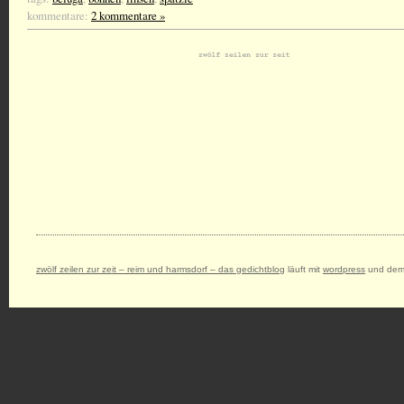
kommentare:
2 kommentare »
zwölf zeilen zur zeit – reim und harmsdorf – das gedichtblog
läuft mit
wordpress
und dem