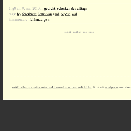
1ng0 am 9. mai 2010 in
gedicht
,
schurken des alltags
tags:
bp
,
feierbiest
,
louis van gaal
,
ölpest
,
wal
kommentare:
fehlanzeige »
zwölf zeilen zur zeit – reim und harmsdorf – das gedichtblog
läuft mit
wordpress
und dem