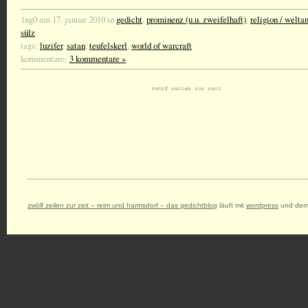
1ng0 am 17. januar 2010 in
gedicht
,
prominenz (u.u. zweifelhaft)
,
religion / welt
sülz
tags:
luzifer
,
satan
,
teufelskerl
,
world of warcraft
kommentare:
3 kommentare »
zwölf zeilen zur zeit – reim und harmsdorf – das gedichtblog
läuft mit
wordpress
und dem