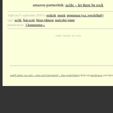
amazon-partnerlink:
ac/dc – let there be rock
1ng0 am 9. september 2010 in
gedicht
,
musik
,
prominenz (u.u. zweifelhaft)
tags:
ac/dc
,
bon scott
,
brian johnson
,
malcolm young
kommentare:
1 kommentar »
zwölf zeilen zur zeit – reim und harmsdorf – das gedichtblog
läuft mit
wordpress
und dem