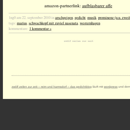
amazon-partnerlink:
aufblasbarer affe
1ng0 am 22. september 2010 in
arschgeigen
,
gedicht
,
musik
,
prominenz (u.u. zweif
tags:
marius
,
schwachkopf mit zuviel nasenata
,
westernhagen
kommentare:
1 kommentar »
zwölf zeilen zur zeit – reim und harmsdorf – das gedichtblog
läuft mit
wordpress
und dem