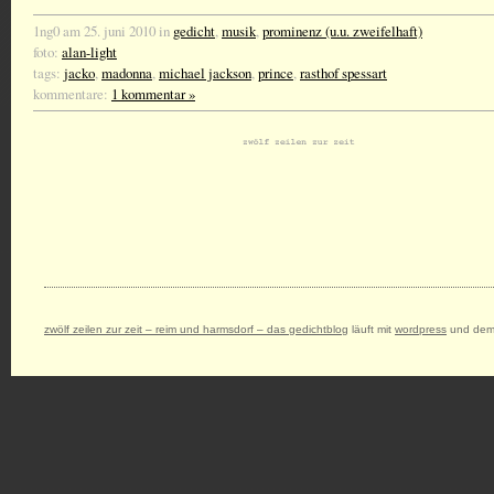
1ng0 am 25. juni 2010 in
gedicht
,
musik
,
prominenz (u.u. zweifelhaft)
foto:
alan-light
tags:
jacko
,
madonna
,
michael jackson
,
prince
,
rasthof spessart
kommentare:
1 kommentar »
zwölf zeilen zur zeit – reim und harmsdorf – das gedichtblog
läuft mit
wordpress
und dem