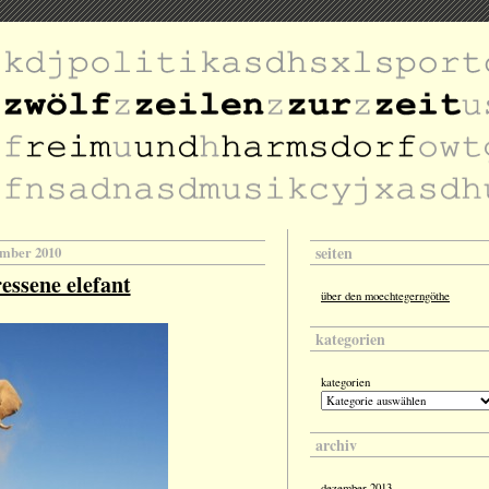
seiten
ember 2010
essene elefant
über den moechtegerngöthe
kategorien
kategorien
archiv
dezember 2013