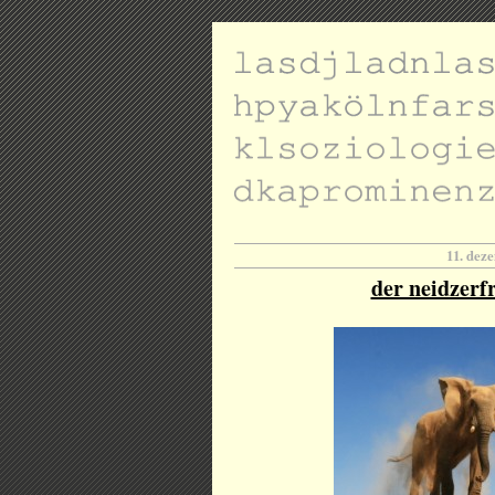
11. dez
der neidzerfr