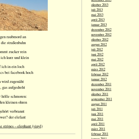
oktober 2013
juli 2013
mai 2013
april 2013
januar 2013
dezember 2012
november 2012
egen raubmord an
oktober 2012
n die straßenbahn
august 2012
juli 2012
kommt zucker rein
juni 2012
ich kurz und klein
mai 2012
april 2012
 ich in ein loch
märz 2012
cs bei facebook hoch
februar 2012
januar 2012
n wird zugenäht
dezember 2011
, gas aufgedreht
november 2011
oktober 2011
er hölle schmoren:
september 2011
den kleinen ohren
august 2011
juli 2011
gehört verbrannt
juni 2011
 wer? der elefant
mai 2011
april 2011
e stripes – elephant (vinyl)
märz 2011
februar 2011
januar 2011