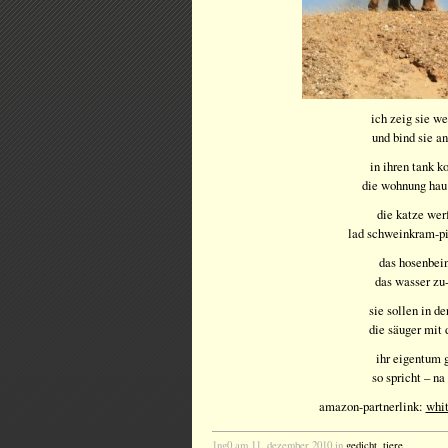
ich zeig sie w
und bind sie a
in ihren tank 
die wohnung hau 
die katze werf
lad schweinkram-pi
das hosenbei
das wasser zu-
sie sollen in d
die säuger mit 
ihr eigentum 
so spricht – na
amazon-partnerlink:
whit
1ng0 am 11. dezember 2010 in
gedicht
,
tiere