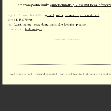
amazon-partnerlink:
gürtelschnalle pik ass mit benzinfeuer
1ng0 am 5. november 2010 in
gedicht
,
kultur
,
prominenz (u.u. zweifelhaft)
foto:
14945397@n00
tags:
kunst
,
malerei
,
notre-dame
,
paris
,
père-lachaise
,
picasso
kommentare:
fehlanzeige »
zwölf zeilen zur zeit – reim und harmsdorf – das gedichtblog
läuft mit
wordpress
und dem