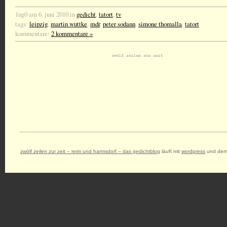
1ng0 am 6. juni 2010 in
gedicht
,
tatort
,
tv
tags:
leipzig
,
martin wuttke
,
mdr
,
peter sodann
,
simone thomalla
,
tatort
kommentare:
2 kommentare »
zwölf zeilen zur zeit – reim und harmsdorf – das gedichtblog
läuft mit
wordpress
und dem