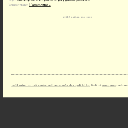
kommentare:
1 kommentar »
zwölf zeilen zur zeit – reim und harmsdorf – das gedichtblog
läuft mit
wordpress
und dem