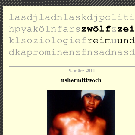
9. märz 2011
ushermittwoch