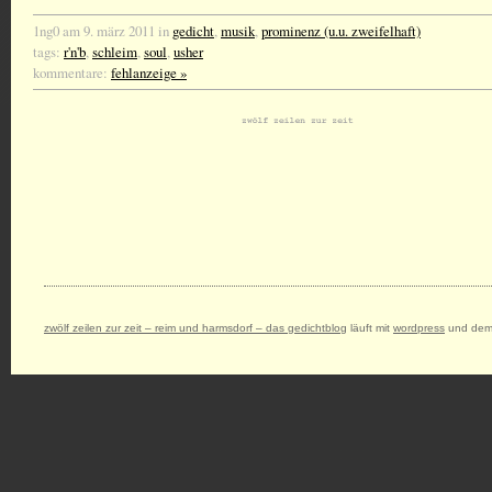
1ng0 am 9. märz 2011 in
gedicht
,
musik
,
prominenz (u.u. zweifelhaft)
tags:
r'n'b
,
schleim
,
soul
,
usher
kommentare:
fehlanzeige »
zwölf zeilen zur zeit – reim und harmsdorf – das gedichtblog
läuft mit
wordpress
und dem