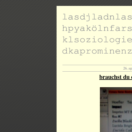
26. a
brauchst du e