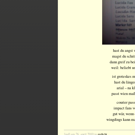
hast du angst
magst du schrif
dann greif zu b
weil: beliebt u
ist groteskes 
hast du länge
arial – na k
passt wien maß
courier pass
impact fans v
gut wär, wenn 
wingdings kann ma
1ng0 am 26. april 2010 in
gedicht