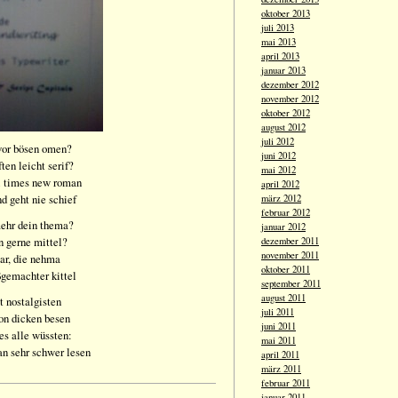
oktober 2013
juli 2013
mai 2013
april 2013
januar 2013
dezember 2012
november 2012
oktober 2012
august 2012
juli 2012
 vor bösen omen?
juni 2012
ten leicht serif?
mai 2012
ei times new roman
april 2012
nd geht nie schief
märz 2012
februar 2012
mehr dein thema?
januar 2012
n gerne mittel?
dezember 2011
november 2011
lar, die nehma
oktober 2011
gemachter kittel
september 2011
august 2011
t nostalgisten
juli 2011
on dicken besen
juni 2011
es alle wüssten:
mai 2011
n sehr schwer lesen
april 2011
märz 2011
februar 2011
januar 2011