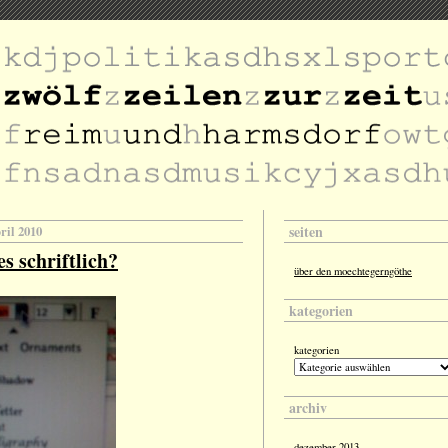
seiten
pril 2010
s schriftlich?
über den moechtegerngöthe
kategorien
kategorien
archiv
dezember 2013