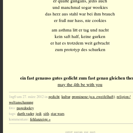
er quälte gungans, jedis auch
und manchmal sogar wookies
das herz aus stahl war bei ihm brauch
er fraß nur hass, nie cookies
am asthma litt er tag und nacht
kein saft half, keine gurken
er hat es trotzdem weit gebracht
zum prototyp des schurken
ein fast genauso gutes gedicht zum fast genau gleichen th
may the 4th be with you
1ng0 am 27. märz 2012 in
gedicht
,
kultur
,
prominenz (u.u. zweifelhaft)
,
religion /
weltanschauung
foto:
pagedooley
tags:
darth vader
,
jedi
,
sith
,
star wars
kommentare:
fehlanzeige »