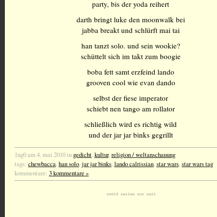
party, bis der yoda reihert
darth bringt luke den moonwalk bei
jabba breakt und schlürft mai tai
han tanzt solo. und sein wookie?
schüttelt sich im takt zum boogie
boba fett samt erzfeind lando
grooven cool wie evan dando
selbst der fiese imperator
schiebt nen tango am rollator
schließlich wird es richtig wild
und der jar jar binks gegrillt
1ng0 am 4. mai 2010 in
gedicht
,
kultur
,
religion / weltanschauung
tags:
chewbacca
,
han solo
,
jar jar binks
,
lando calrissian
,
star wars
,
star wars tag
kommentare:
3 kommentare »