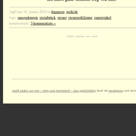
1ng0 am 10. januar 2010 in
finanzen
,
gedicht
tags:
ouagadougou
,
steinbrück
,
steuer
,
steuererklärung
,
zumwinkel
kommentare:
3 kommentare »
zwölf zeilen zur zeit – reim und harmsdorf – das gedichtblog
läuft mit
wordpress
und dem