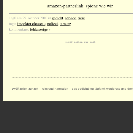
amazon-partnerlink:
spione wie wir
1ng0 am 29. oktober 2010 in
gedicht
,
service
,
tiere
tags:
inspektor clouseau
,
polizei
,
tarnung
kommentare:
fehlanzeige »
zwölf zeilen zur zeit – reim und harmsdorf – das gedichtblog
läuft mit
wordpress
und dem