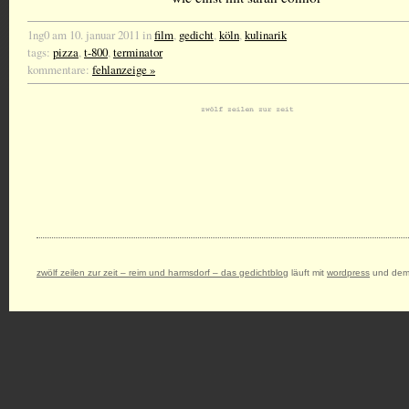
1ng0 am 10. januar 2011 in
film
,
gedicht
,
köln
,
kulinarik
tags:
pizza
,
t-800
,
terminator
kommentare:
fehlanzeige »
zwölf zeilen zur zeit – reim und harmsdorf – das gedichtblog
läuft mit
wordpress
und dem