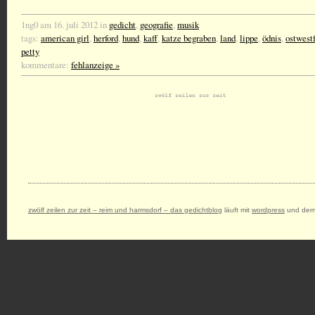
1ng0 am 16. juli 2012 in
gedicht
,
geografie
,
musik
tags:
american girl
,
herford
,
hund
,
kaff
,
katze begraben
,
land
,
lippe
,
ödnis
,
ostwest
petty
kommentare:
fehlanzeige »
zwölf zeilen zur zeit – reim und harmsdorf – das gedichtblog
läuft mit
wordpress
und dem